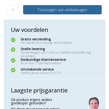
Toevoegen aan winkelwagen
Uw voordelen
Gratis verzending
Per koerier en in stevige verzenddozen
Snelle levering
Op werkdagen voor 16:30 uur besteld is dezelfde dag
verzonden
Deskundige klantenservice
En al ruim 15 jaar betrouwbaar
Uitstekende service
Klanten geven ons een 9,4 / 10
Laagste prijsgarantie
Dit product ergens anders
goedkoper gevonden?
Wij doen graag nog wat extra’s