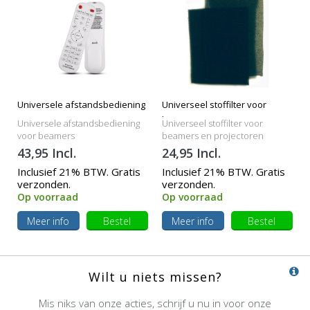
Universele afstandsbediening
Universeel stoffilter voor
beamers
Universele afstandsbediening
Universeel stoffilter voor
voor beamers
beamers en projectoren
43,95 Incl.
24,95 Incl.
Inclusief 21% BTW. Gratis
Inclusief 21% BTW. Gratis
verzonden.
verzonden.
Op voorraad
Op voorraad
Meer info
Bestel
Meer info
Bestel
Wilt u niets missen?
Mis niks van onze acties, schrijf u nu in voor onze