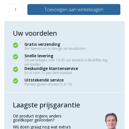
Toevoegen aan winkelwagen
Uw voordelen
Gratis verzending
Per koerier en in stevige verzenddozen
Snelle levering
Op werkdagen voor 16:30 uur besteld is dezelfde dag
verzonden
Deskundige klantenservice
En al ruim 15 jaar betrouwbaar
Uitstekende service
Klanten geven ons een 9,4 / 10
Laagste prijsgarantie
Dit product ergens anders
goedkoper gevonden?
Wij doen graag nog wat extra’s