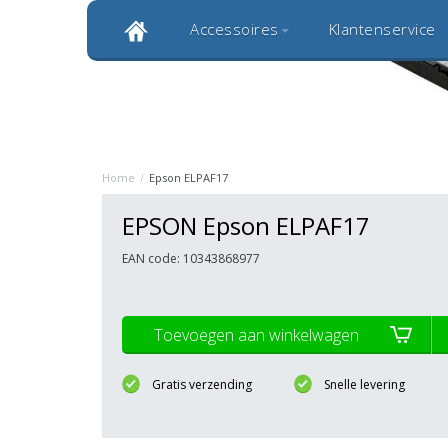
Accessoires
Klantenservice
Klantbeoordeling 9,0
Bekijk alle 1000+ review
Originele kwaliteitsproducten
20 
Home
/
Epson ELPAF17
EPSON Epson ELPAF17
EAN code: 10343868977
Toevoegen aan winkelwagen
Gratis verzending
Snelle levering