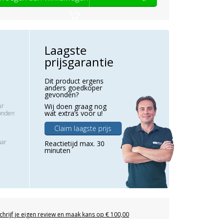
Laagste
prijsgarantie
Dit product ergens
anders goedkoper
gevonden?
ur
Wij doen graag nog
wat extra’s voor u!
zonden
Claim laagste prijs
aar
Reactietijd max. 30
minuten
chrijf je eigen review en maak kans op € 100,00