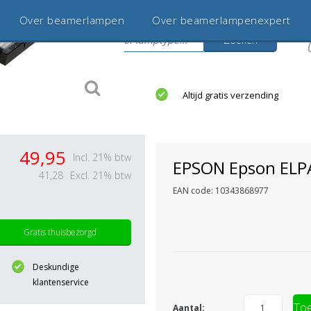
Over beamerlampen
Over beamerlampenexpert
Zoeken
s
jaar betrouwbaar en ervaren
Altijd gratis verzending
49,95
Incl. 21% btw
EPSON Epson ELP
41,28
Excl. 21% btw
EAN code: 10343868977
Gratis thuisbezorgd
Deskundige
klantenservice
Toe
Aantal: