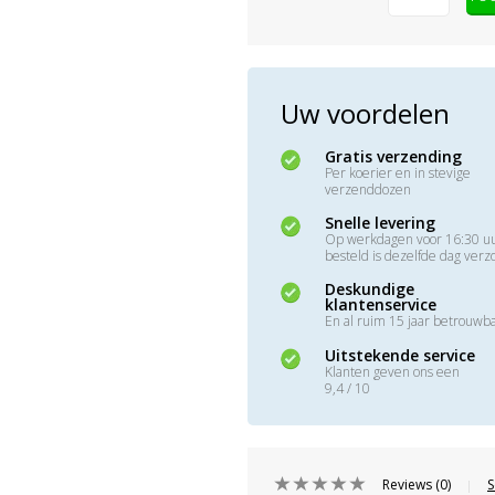
Uw voordelen
Gratis verzending
Per koerier en in stevige
verzenddozen
Snelle levering
Op werkdagen voor 16:30 u
besteld is dezelfde dag ver
Deskundige
klantenservice
En al ruim 15 jaar betrouwb
Uitstekende service
Klanten geven ons een
9,4 / 10
Reviews (0)
S
|