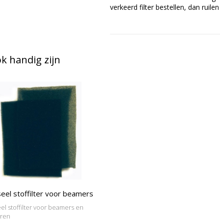
verkeerd filter bestellen, dan ruil
 handig zijn
eel stoffilter voor beamers
el stoffilter voor beamers en
oren