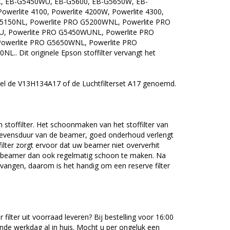
, EB-G5450WU, EB-G5600, EB-G5650W, EB-
werlite 4100, Powerlite 4200W, Powerlite 4300,
G5150NL, Powerlite PRO G5200WNL, Powerlite PRO
U, Powerlite PRO G5450WUNL, Powerlite PRO
Powerlite PRO G5650WNL, Powerlite PRO
. Dit originele Epson stoffilter vervangt het
wel de V13H134A17 of de Luchtfilterset A17 genoemd.
 stoffilter. Het schoonmaken van het stoffilter van
levensduur van de beamer, goed onderhoud verlengt
filter zorgt ervoor dat uw beamer niet oververhit
 uw beamer dan ook regelmatig schoon te maken. Na
ervangen, daarom is het handig om een reserve filter
lter uit voorraad leveren? Bij bestelling voor 16:00
gende werkdag al in huis. Mocht u per ongeluk een