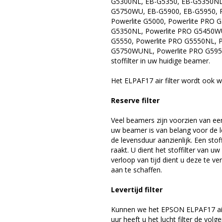
G5300NL, EB-G5350, EB-G5350NL
G5750WU, EB-G5900, EB-G5950, Po
Powerlite G5000, Powerlite PRO 
G5350NL, Powerlite PRO G5450W
G5550, Powerlite PRO G5550NL, 
G5750WUNL, Powerlite PRO G5950NL.
stoffilter in uw huidige beamer.
Het ELPAF17 air filter wordt ook 
Reserve filter
Veel beamers zijn voorzien van een
uw beamer is van belang voor de 
de levensduur aanzienlijk. Een stof
raakt. U dient het stoffilter van
verloop van tijd dient u deze te v
aan te schaffen.
Levertijd filter
Kunnen we het EPSON ELPAF17 air fi
uur heeft u het lucht filter de vol