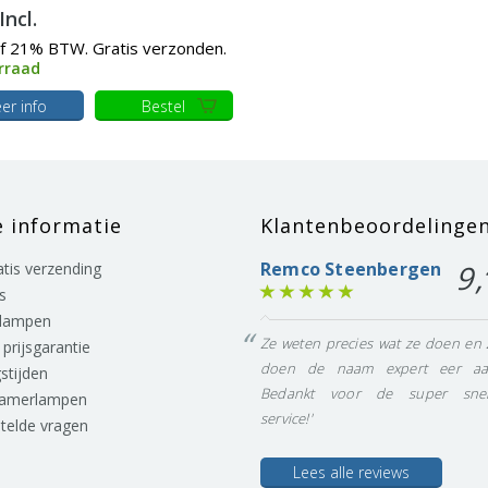
Incl.
ef 21% BTW. Gratis verzonden.
rraad
er info
Bestel
e informatie
Klantenbeoordelinge
Remco Steenbergen
9,
ratis verzending
s
lampen
Ze weten precies wat ze doen en 
prijsgarantie
doen de naam expert eer aa
stijden
Bedankt voor de super snel
eamerlampen
service!'
stelde vragen
Lees alle reviews