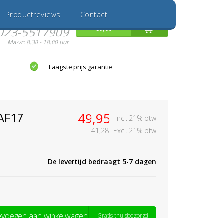
Inloggen
Nieuwe Klant
Productreviews
Contact
Hulp nodig?
0
€0,00
023-5517909
Ma-vr: 8.30 - 18.00 uur
Laagste prijs garantie
AF17
49,95
Incl. 21% btw
41,28
Excl. 21% btw
De levertijd bedraagt 5-7 dagen
voegen aan winkelwagen
Gratis thuisbezorgd