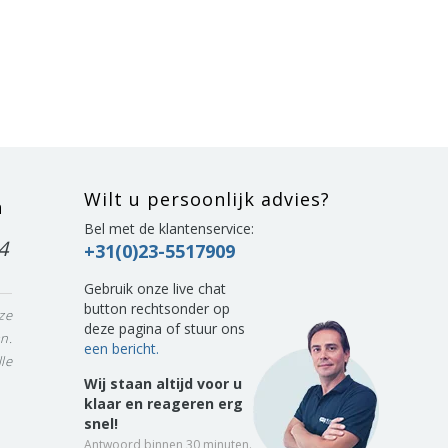
Wilt u persoonlijk advies?
n
Bel met de klantenservice:
4
+31(0)23-5517909
Gebruik onze live chat
button rechtsonder op
ze
deze pagina of stuur ons
n.
een bericht.
le
Wij staan altijd voor u
klaar en reageren erg
snel!
Antwoord binnen 30 minuten.