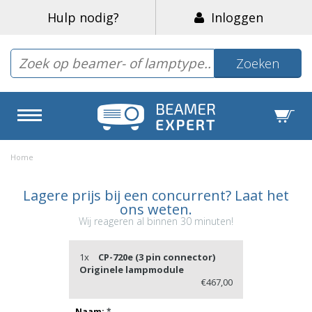
Hulp nodig?
Inloggen
Zoeken
Home
Lagere prijs bij een concurrent? Laat het
ons weten.
Wij reageren al binnen 30 minuten!
1x
CP-720e (3 pin connector)
Originele lampmodule
€467,00
Naam:
*