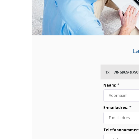
La
1x
78-6969-979
Naam:
*
E-mailadres:
*
Telefoonnummer