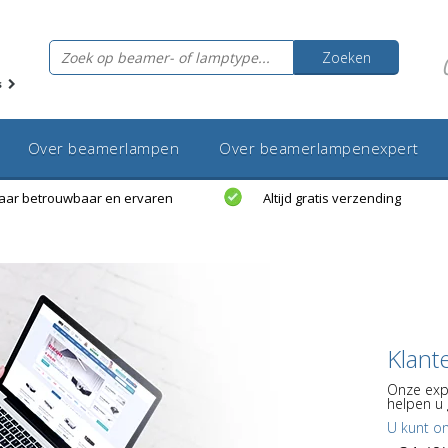
Zoeken
s
Over beamerlampen
Over beamerlampenexpert
jaar betrouwbaar en ervaren
Altijd gratis verzending
Klant
Onze exp
helpen u 
U kunt o