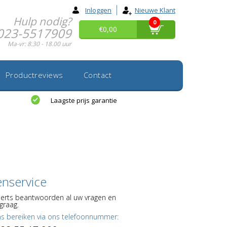
Inloggen
Nieuwe Klant
Hulp nodig?
0
€0,00
023-5517909
Ma-vr: 8.30 - 18.00 uur
Productreviews
Contact
Laagste prijs garantie
enservice
erts beantwoorden al uw vragen en
graag.
ns bereiken via ons telefoonnummer: