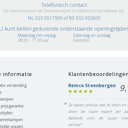
Telefonisch contact
De klantenservice van Beamerexpert is telefonisch bereikbaar op:
NL 023-5517909 of BE 032-932609
U kunt bellen gedurende onderstaande openingstijden
Maandag t/m vrijdag
Zaterdag en zondag
08:30 - 17.30 uur
Gesloten
e informatie
Klantenbeoordelinge
Remco Steenbergen
9,
ratis verzending
s
lampen
Ze weten precies wat ze doen en 
prijsgarantie
doen de naam expert eer aa
stijden
Bedankt voor de super snel
eamerlampen
service!'
stelde vragen