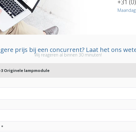
+31 (0
Maandag t
gere prijs bij een concurrent? Laat het ons wet
Wij reageren al binnen 30 minuten!
0-3 Originele lampmodule
:
*