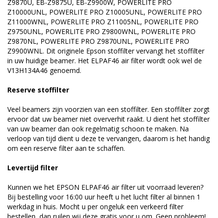
Z9870U, EB-Z9875U, EB-Z9900W, POWERLITE PRO
Z10000UNL, POWERLITE PRO Z10005UNL, POWERLITE PRO
Z11000WNL, POWERLITE PRO Z11005NL, POWERLITE PRO
Z9750UNL, POWERLITE PRO Z9800WNL, POWERLITE PRO
Z9870NL, POWERLITE PRO Z9870UNL, POWERLITE PRO
Z9900WNL. Dit originele Epson stoffilter vervangt het stoffilter
in uw huidige beamer. Het ELPAF46 air filter wordt ook wel de
V13H134A46 genoemd.
Reserve stoffilter
Veel beamers zijn voorzien van een stoffilter. Een stoffilter zorgt
ervoor dat uw beamer niet oververhit raakt. U dient het stoffilter
van uw beamer dan ook regelmatig schoon te maken. Na
verloop van tijd dient u deze te vervangen, daarom is het handig
om een reserve filter aan te schaffen.
Levertijd filter
Kunnen we het EPSON ELPAF46 air filter uit voorraad leveren?
Bij bestelling voor 16:00 uur heeft u het lucht filter al binnen 1
werkdag in huis. Mocht u per ongeluk een verkeerd filter
bestellen, dan ruilen wij deze gratis voor u om. Geen probleem!