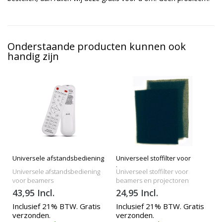
Onderstaande producten kunnen ook
handig zijn
Universele afstandsbediening
Universeel stoffilter voor
beamers
Universele afstandsbediening
Universeel stoffilter voor
voor beamers
beamers en projectoren
43,95 Incl.
24,95 Incl.
Inclusief 21% BTW. Gratis
Inclusief 21% BTW. Gratis
verzonden.
verzonden.