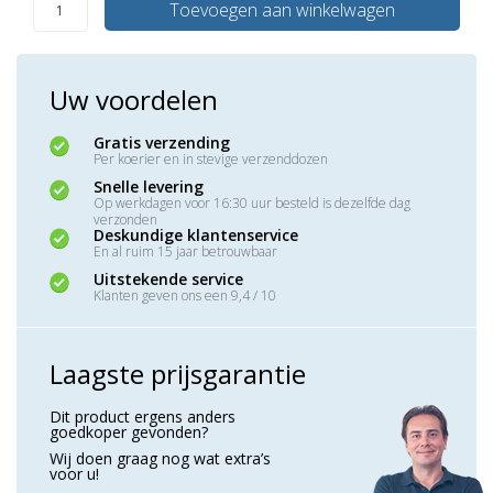
Toevoegen aan winkelwagen
Uw voordelen
Gratis verzending
Per koerier en in stevige verzenddozen
Snelle levering
Op werkdagen voor 16:30 uur besteld is dezelfde dag
verzonden
Deskundige klantenservice
En al ruim 15 jaar betrouwbaar
Uitstekende service
Klanten geven ons een 9,4 / 10
Laagste prijsgarantie
Dit product ergens anders
goedkoper gevonden?
Wij doen graag nog wat extra’s
voor u!