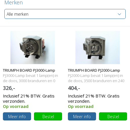
Merken
Alle merken
TRIUMPH BOARD PJ3000-Lamp
TRIUMPH BOARD PJ2000-Lamp
PJ3000-Lamp bevat 1 lamp(en) in
PJ2000-Lamp bevat 1 lamp(en) in
Originele lampmodule
de doos, 3000 branduren en 0
Originele lampmodule
de doos, 3500 branduren en 240
Watt
Watt
326,-
404,-
Inclusief 21% BTW. Gratis
Inclusief 21% BTW. Gratis
verzonden.
verzonden.
Op voorraad
Op voorraad
Meer info
Bestel
Meer info
Bestel