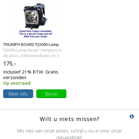
TRIUMPH BOARD PJ3000-Lamp
PJ3000-Lamp bevat 1 lamp(en) in
Originele lamp met behuizing
de doos, 3000 branduren en 0
Watt
175,-
Inclusief 21% BTW. Gratis
verzonden.
Op voorraad
Meer info
Bestel
Wilt u niets missen?
Mis niks van onze acties, schrijf u nu in voor onze
nieuwsbrief.