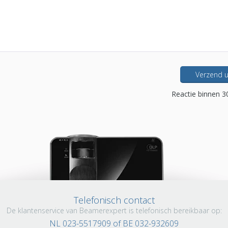
Verzend u
Reactie binnen 3
Telefonisch contact
De klantenservice van Beamerexpert is telefonisch bereikbaar op:
NL 023-5517909 of BE 032-932609