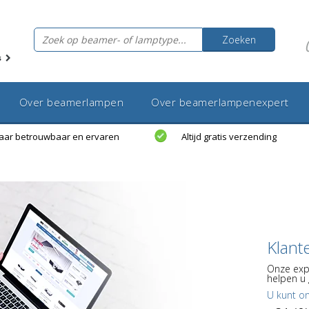
Zoeken
s
Over beamerlampen
Over beamerlampenexpert
jaar betrouwbaar en ervaren
Altijd gratis verzending
Klant
Onze exp
helpen u 
U kunt o