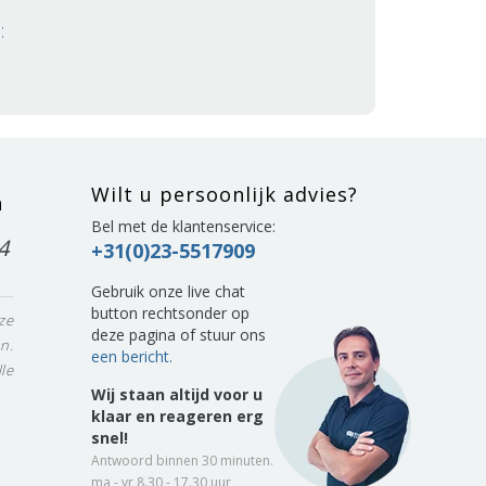
:
Wilt u persoonlijk advies?
n
Bel met de klantenservice:
4
+31(0)23-5517909
Gebruik onze live chat
button rechtsonder op
ze
deze pagina of stuur ons
n.
een bericht.
le
Wij staan altijd voor u
klaar en reageren erg
snel!
Antwoord binnen 30 minuten.
ma - vr 8.30 - 17.30 uur