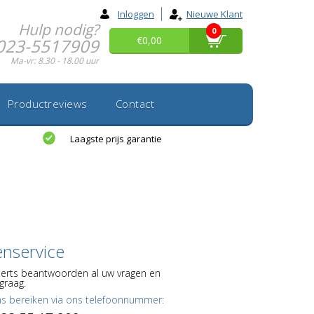
Inloggen
Nieuwe Klant
Hulp nodig?
0
€0,00
023-5517909
Ma-vr: 8.30 - 18.00 uur
Productreviews
Contact
Laagste prijs garantie
enservice
erts beantwoorden al uw vragen en
graag.
ns bereiken via ons telefoonnummer: