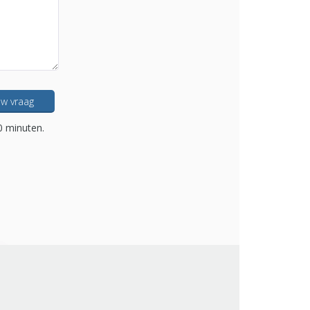
w vraag
0 minuten.