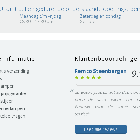
U kunt bellen gedurende onderstaande openingstijden
Maandag t/m vrijdag
Zaterdag en zondag
08:30 - 17.30 uur
Gesloten
e informatie
Klantenbeoordelinge
Remco Steenbergen
9,
ratis verzending
s
lampen
Ze weten precies wat ze doen en 
prijsgarantie
doen de naam expert eer aa
stijden
Bedankt voor de super snel
eamerlampen
service!'
stelde vragen
Lees alle reviews