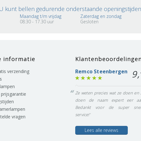
U kunt bellen gedurende onderstaande openingstijden
Maandag t/m vrijdag
Zaterdag en zondag
08:30 - 17.30 uur
Gesloten
e informatie
Klantenbeoordelinge
Remco Steenbergen
9,
ratis verzending
s
lampen
Ze weten precies wat ze doen en 
prijsgarantie
doen de naam expert eer aa
stijden
Bedankt voor de super snel
eamerlampen
service!'
stelde vragen
Lees alle reviews