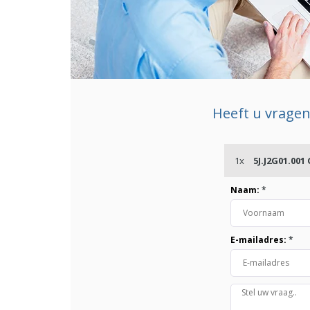
Heeft u vragen
1x
5J.J2G01.001
Naam:
*
E-mailadres:
*