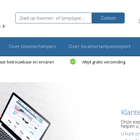
Zoeken
s
Over beamerlampen
Over beamerlampenexpert
jaar betrouwbaar en ervaren
Altijd gratis verzending
Klant
Onze exp
helpen u 
U kunt o