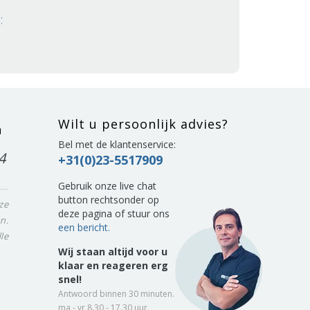
:
Wilt u persoonlijk advies?
n
Bel met de klantenservice:
4
+31(0)23-5517909
Gebruik onze live chat
button rechtsonder op
ze
deze pagina of stuur ons
n.
een bericht.
le
Wij staan altijd voor u
klaar en reageren erg
snel!
Antwoord binnen 30 minuten.
ma - vr 8.30 - 17.30 uur