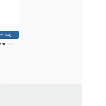
w vraag
0 minuten.