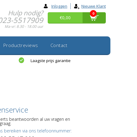
Inloggen
Nieuwe Klant
Hulp nodig?
0
€0,00
023-5517909
Ma-vr: 8.30 - 18.00 uur
Productreviews
Contact
Laagste prijs garantie
enservice
erts beantwoorden al uw vragen en
graag.
ns bereiken via ons telefoonnummer: