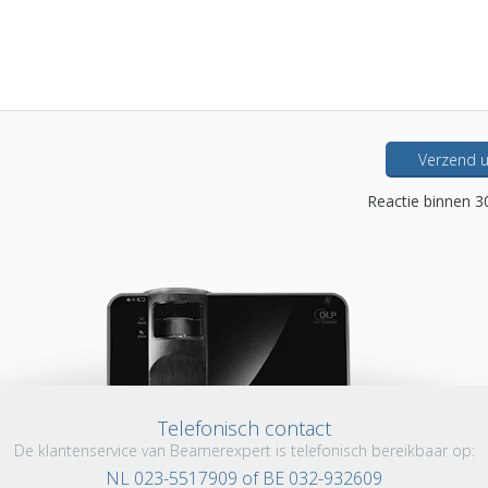
Verzend u
Reactie binnen 3
Telefonisch contact
De klantenservice van Beamerexpert is telefonisch bereikbaar op:
NL 023-5517909 of BE 032-932609