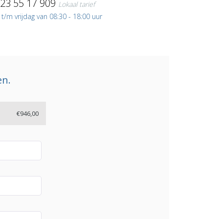
)23 55 17 909
Lokaal tarief
/m vrijdag van 08:30 - 18:00 uur
en.
€946,00