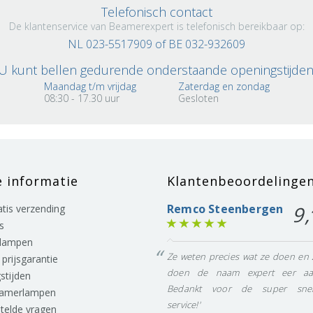
Telefonisch contact
De klantenservice van Beamerexpert is telefonisch bereikbaar op:
NL 023-5517909 of BE 032-932609
U kunt bellen gedurende onderstaande openingstijden
Maandag t/m vrijdag
Zaterdag en zondag
08:30 - 17.30 uur
Gesloten
e informatie
Klantenbeoordelinge
Remco Steenbergen
9,
ratis verzending
s
lampen
Ze weten precies wat ze doen en 
prijsgarantie
doen de naam expert eer aa
stijden
Bedankt voor de super snel
eamerlampen
service!'
stelde vragen