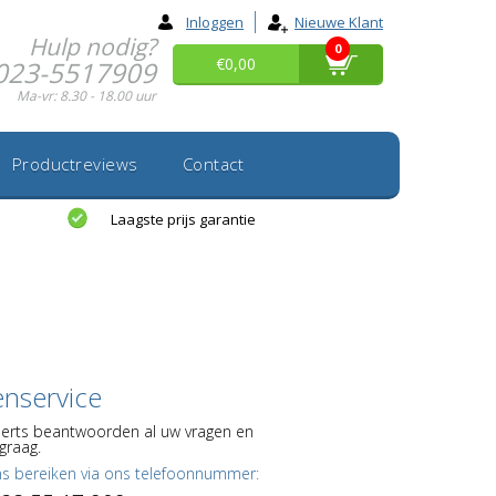
Inloggen
Nieuwe Klant
Hulp nodig?
0
€0,00
023-5517909
Ma-vr: 8.30 - 18.00 uur
Productreviews
Contact
Laagste prijs garantie
enservice
erts beantwoorden al uw vragen en
graag.
ns bereiken via ons telefoonnummer: