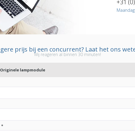
+31 (0
Maandag t
gere prijs bij een concurrent? Laat het ons wet
Wij reageren al binnen 30 minuten!
 Originele lampmodule
:
*