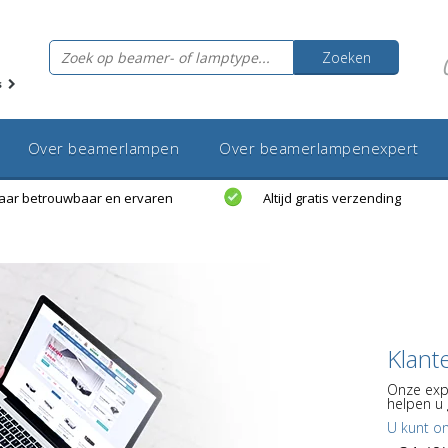
Zoeken
s
Over beamerlampen
Over beamerlampenexpert
jaar betrouwbaar en ervaren
Altijd gratis verzending
Klant
Onze exp
helpen u 
U kunt o