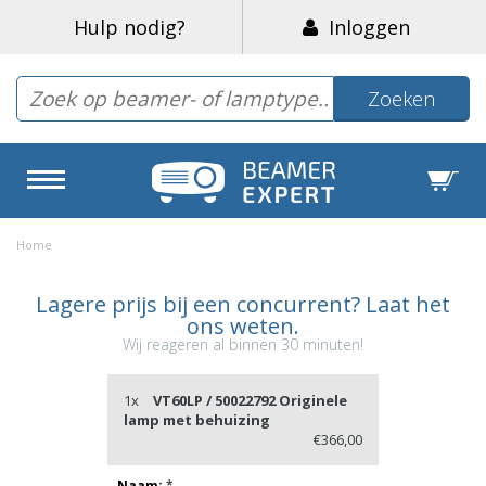
Hulp nodig?
Inloggen
Zoeken
Home
Lagere prijs bij een concurrent? Laat het
ons weten.
Wij reageren al binnen 30 minuten!
1x
VT60LP / 50022792 Originele
lamp met behuizing
€366,00
Naam:
*