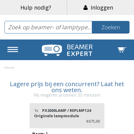
Hulp nodig?
Inloggen
Zoeken
Home
Lagere prijs bij een concurrent? Laat het
ons weten.
Wij reageren al binnen 30 minuten!
1x
PX2000LAMP / REPLMP124
Originele lampmodule
€675,00
Naam:
*