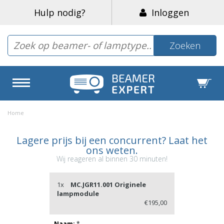
Hulp nodig?
Inloggen
Zoeken
Home
Lagere prijs bij een concurrent? Laat het
ons weten.
Wij reageren al binnen 30 minuten!
1x
MC.JGR11.001 Originele
lampmodule
€195,00
Naam:
*