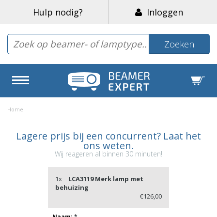
Hulp nodig?
Inloggen
Zoeken
Home
Lagere prijs bij een concurrent? Laat het
ons weten.
Wij reageren al binnen 30 minuten!
1x
LCA3119 Merk lamp met
behuizing
€126,00
Naam:
*