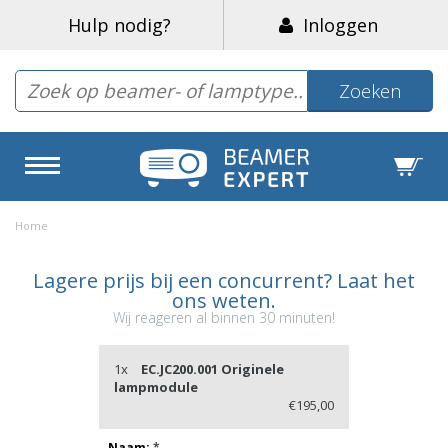
Hulp nodig?
Inloggen
Zoeken
Home
Lagere prijs bij een concurrent? Laat het
ons weten.
Wij reageren al binnen 30 minuten!
1x
EC.JC200.001 Originele
lampmodule
€195,00
Naam:
*