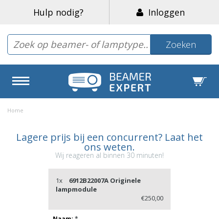
Hulp nodig?
Inloggen
Zoeken
Home
Lagere prijs bij een concurrent? Laat het
ons weten.
Wij reageren al binnen 30 minuten!
1x
6912B22007A Originele
lampmodule
€250,00
Naam:
*