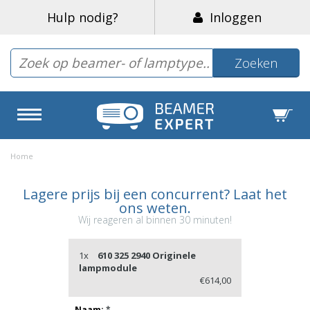
Hulp nodig?
Inloggen
Zoeken
Home
Lagere prijs bij een concurrent? Laat het
ons weten.
Wij reageren al binnen 30 minuten!
1x
610 325 2940 Originele
lampmodule
€614,00
Naam:
*