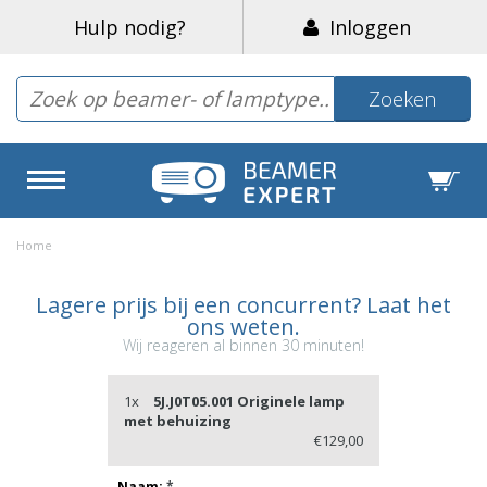
Hulp nodig?
Inloggen
Zoeken
Home
Lagere prijs bij een concurrent? Laat het
ons weten.
Wij reageren al binnen 30 minuten!
1x
5J.J0T05.001 Originele lamp
met behuizing
€129,00
Naam:
*